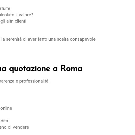
tuite
colato il valore?
i altri clienti
la serenità di aver fatto una scelta consapevole.
 tua quotazione a Roma
sparenza e professionalità.
 online
ndita
meno di vendere