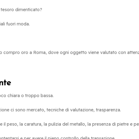
o tesoro dimenticato?
iali fuori moda.
ro compro oro a Roma, dove ogni oggetto viene valutato con attenz
nte
poco chiara o troppo bassa.
one ci sono mercato, tecniche di valutazione, trasparenza.
l peso, la caratura, la pulizia del metallo, la presenza di pietre e pe
entarsi e per avere il pieno controllo della transazione.