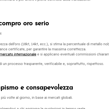
compro oro serio
e:
ezza dell’oro (18kt, 14kt, ecc.), si stima la percentuale di metallo no
lance certificate, per garantire la massima correttezza.
 mercato internazionale
e si applicano eventuali commissioni chiarame
 di un processo trasparente, verificabile e, soprattutto, rispettoso.
empismo e consapevolezza
iù volte al giorno, in base ai mercati globali.
volgendosi a chi aggiorna le quotazioni in tempo reale.