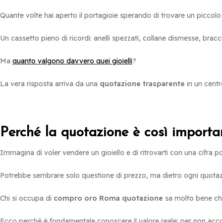
Quante volte hai aperto il portagioie sperando di trovare un piccol
Un cassetto pieno di ricordi: anelli spezzati, collane dismesse, bracc
Ma
quanto valgono davvero quei gioielli
?
La vera risposta arriva da una
quotazione trasparente
in un cent
Perché la quotazione è così importa
Immagina di voler vendere un gioiello e di ritrovarti con una cifra 
Potrebbe sembrare solo questione di prezzo, ma dietro ogni quotazi
Chi si occupa di
compro oro Roma quotazione
sa molto bene che i
Ecco perché è fondamentale conoscere il valore reale: per non accont