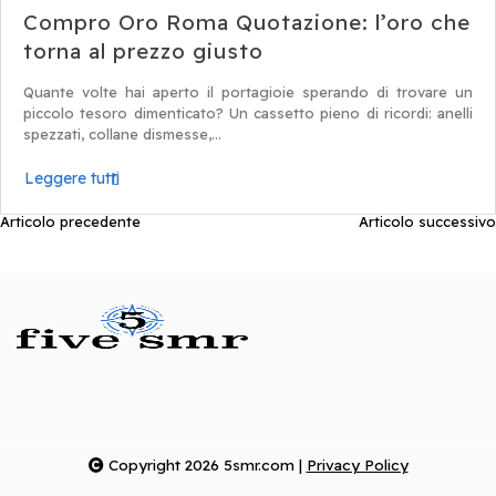
Compro Oro Roma Quotazione: l’oro che
torna al prezzo giusto
Quante volte hai aperto il portagioie sperando di trovare un
piccolo tesoro dimenticato? Un cassetto pieno di ricordi: anelli
spezzati, collane dismesse,...
Leggere tutti
Articolo precedente
Articolo successivo
N
a
v
i
g
a
z
Copyright 2026 5smr.com
|
Privacy Policy
i